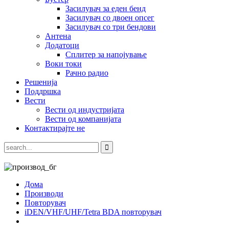
Засилувач за еден бенд
Засилувач со двоен опсег
Засилувач со три бендови
Антена
Додатоци
Сплитер за напојување
Воки токи
Рачно радио
Решенија
Поддршка
Вести
Вести од индустријата
Вести од компанијата
Контактирајте не
Дома
Производи
Повторувач
iDEN/VHF/UHF/Tetra BDA повторувач