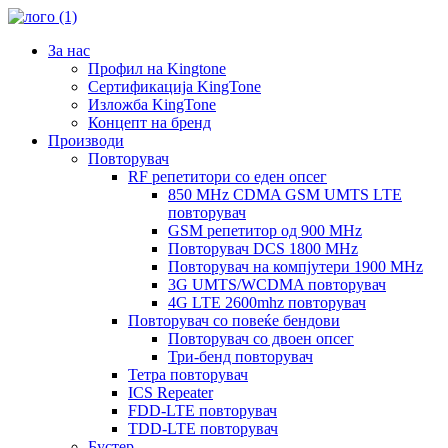
За нас
Профил на Kingtone
Сертификација KingTone
Изложба KingTone
Концепт на бренд
Производи
Повторувач
RF репетитори со еден опсег
850 MHz CDMA GSM UMTS LTE
повторувач
GSM репетитор од 900 MHz
Повторувач DCS 1800 MHz
Повторувач на компјутери 1900 MHz
3G UMTS/WCDMA повторувач
4G LTE 2600mhz повторувач
Повторувач со повеќе бендови
Повторувач со двоен опсег
Три-бенд повторувач
Тетра повторувач
ICS Repeater
FDD-LTE повторувач
TDD-LTE повторувач
Бустер