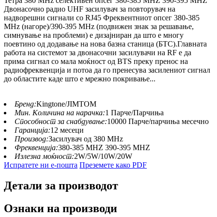
Тетра 380 MHz селективен опсег 380-385 MHZ 390-395 MHZ
Двонасочно радио UHF засилувач за повторувач на
надворешни сигнали со RJ45 Фреквентниот опсег 380-385
MHz (нагоре)/390-395 MHz (подвижен знак за решавање,
симнување на проблеми) е дизајниран да што е многу
поевтино од додавање на нова базна станица (БТС).Главната
работа на системот за двонасочни засилувачи на RF е да
прима сигнал со мала моќност од BTS преку пренос на
радиофреквенција и потоа да го пренесува засилениот сигнал
до областите каде што е мрежно покривање...
Бренд:
Kingtone/JIMTOM
Мин. Количина на нарачка:
1 Парче/Парчиња
Способност за снабдување:
10000 Парче/парчиња месечно
Гаранција:
12 месеци
Производ:
Засилувач од 380 MHz
Фреквенција:
380-385 MHZ 390-395 MHZ
Излезна моќност:
2W/5W/10W/20W
Испратете ни е-пошта
Преземете како PDF
Детали за производот
Ознаки на производи