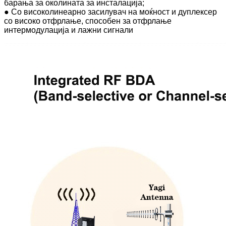
барања за околината за инсталација;
● Со високолинеарно засилувач на моќност и дуплексер
со високо отфрлање, способен за отфрлање
интермодулација и лажни сигнали