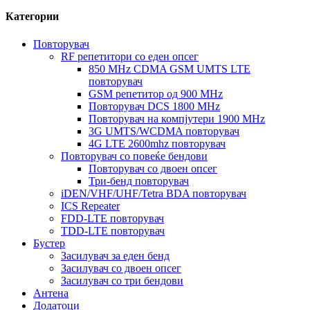
Категории
Повторувач
RF репетитори со еден опсег
850 MHz CDMA GSM UMTS LTE
повторувач
GSM репетитор од 900 MHz
Повторувач DCS 1800 MHz
Повторувач на компјутери 1900 MHz
3G UMTS/WCDMA повторувач
4G LTE 2600mhz повторувач
Повторувач со повеќе бендови
Повторувач со двоен опсег
Три-бенд повторувач
iDEN/VHF/UHF/Tetra BDA повторувач
ICS Repeater
FDD-LTE повторувач
TDD-LTE повторувач
Бустер
Засилувач за еден бенд
Засилувач со двоен опсег
Засилувач со три бендови
Антена
Додатоци