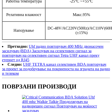
Работна температура
-25°C ~+55°C
Релативна влажност
Макс.95%
DC-48V/AC220V(50Hz)/AC110V(60H
Напојување
(±15%)
Претходно:
Uhf радио повторувач 400 MHz двонасочен
засилувач (BDA) Засилувач на селективен сигнал за
повторувач на селективен сигнал Tetra UHF канал преку
етернет од RJ45
Следно:
UHF TETRA канал селективен BDA повторувач
за проект за подобрување на покриеноста на зградата на радио
и телеком
ПОВРЗАНИ ПРОИЗВОДИ