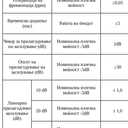
Толеранција на
Номинална излезна
≤0,05
фреквенција (ppm)
моќност
Временско доцнење
Работа во бендот
≤5
(нас)
Чекор за прилагодување
Номинална излезна
1dB
на засилување (dB)
моќност -5dB
Опсег на
Номинална излезна
прилагодување на
≥30
моќност -5dB
засилување (dB)
Номинална излезна
10 dB
± 1,0
моќност -5dB
Линеарно
прилагодливо
Номинална излезна
20 dB
± 1,0
засилување
моќност -5dB
(dB)