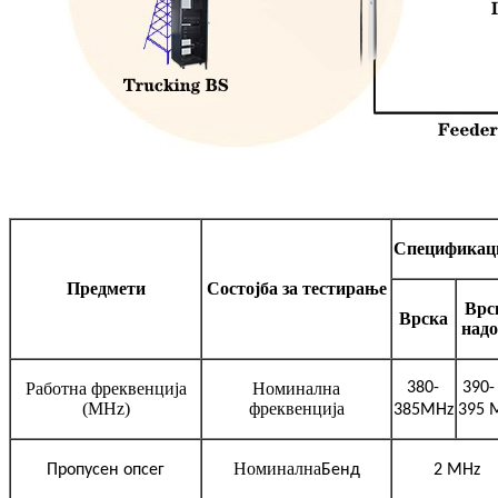
Спецификац
Предмети
Состојба за тестирање
Врс
Врска
над
Работна фреквенција
Номинална
380-
390-
(MHz)
фреквенција
385
MH
z
395 
Номинална
Пропусен опсег
Бенд
2 MHz