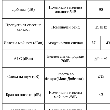
Номинална излезна
Добивка (dB)
90
моќност-5dB
Пропусниот опсег на
Номинален бенд
25 kHz
каналот
7
Излезна моќност (dBm)
модулирачки сигнал
43
3
Влезен сигнал додаде
ALC (dBm)
△Po≤±1
20dB
Работа во
≤
Слика на шум (dB)
15
бендот
(
）
Макс.Добивка
Номинална излезна
Бран во опсегот (dB)
≤3
моќност -5dB