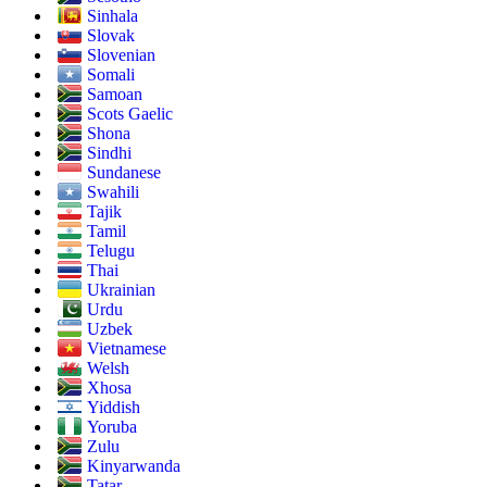
Sinhala
Slovak
Slovenian
Somali
Samoan
Scots Gaelic
Shona
Sindhi
Sundanese
Swahili
Tajik
Tamil
Telugu
Thai
Ukrainian
Urdu
Uzbek
Vietnamese
Welsh
Xhosa
Yiddish
Yoruba
Zulu
Kinyarwanda
Tatar