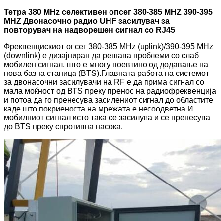
Тетра 380 MHz селективен опсег 380-385 MHZ 390-395
MHZ Двонасочно радио UHF засилувач за
повторувач на надворешен сигнал со RJ45
Фреквенцискиот опсег 380-385 MHz (uplink)/390-395 MHz
(downlink) е дизајниран да решава проблеми со слаб
мобилен сигнал, што е многу поевтино од додавање на
нова базна станица (BTS).Главната работа на системот
за двонасочни засилувачи на RF е да прима сигнал со
мала моќност од BTS преку пренос на радиофреквенција
и потоа да го пренесува засилениот сигнал до областите
каде што покриеноста на мрежата е несоодветна.И
мобилниот сигнал исто така се засилува и се пренесува
до BTS преку спротивна насока.