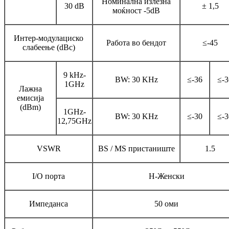
Номинална излезна
30 dB
± 1,5
моќност -5dB
Интер-модулациско
Работа во бендот
≤-45
слабеење (dBc)
9 kHz-
BW: 30 KHz
≤-36
≤-3
1GHz
Лажна
емисија
(dBm)
1GHz-
BW: 30 KHz
≤-30
≤-3
12,75GHz
VSWR
BS / MS пристаниште
1.5
I/O порта
Н-Женски
Импеданса
50 оми