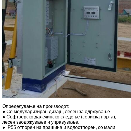
Определување на производот:
● Со модуларизиран дизајн, лесен за одржување
● Софтверско далечинско следење (сериска порта),
лесен за
одржување и управување.
● IP55 отпорен на прашина и водоотпорен, со мали